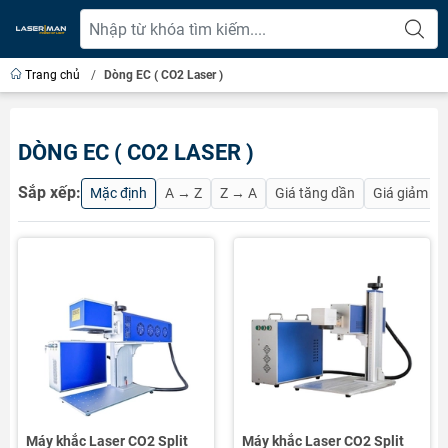
Trang chủ
/
Dòng EC ( CO2 Laser )
DÒNG EC ( CO2 LASER )
Sắp xếp:
Mặc định
A → Z
Z → A
Giá tăng dần
Giá giảm d
Máy khắc Laser CO2 Split
Máy khắc Laser CO2 Split