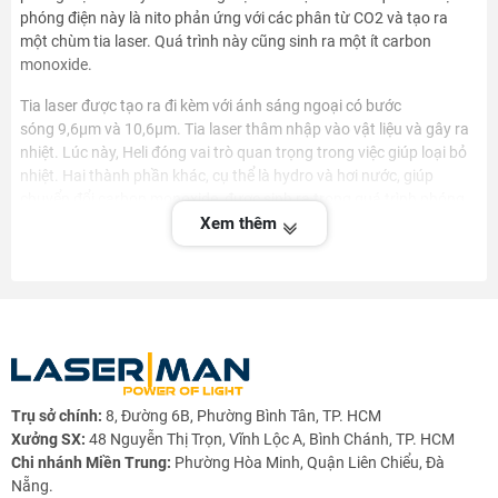
phóng điện này là nito phản ứng với các phân từ CO2 và tạo ra
một chùm tia laser. Quá trình này cũng sinh ra một ít carbon
monoxide.
Tia laser được tạo ra đi kèm với ánh sáng ngoại có bước
sóng 9,6µm và 10,6µm. Tia laser thâm nhập vào vật liệu và gây ra
nhiệt. Lúc này, Heli đóng vai trò quan trọng trong việc giúp loại bỏ
nhiệt. Hai thành phần khác, cụ thể là hydro và hơi nước, giúp
chuyển đổi carbon monoxide, được sinh ra trong quá trình phóng
điện, thành carbon dioxide.
Xem thêm
Trụ sở chính:
8, Đường 6B, Phường Bình Tân, TP. HCM
Xưởng SX:
48 Nguyễn Thị Trọn, Vĩnh Lộc A, Bình Chánh, TP. HCM
Chi nhánh Miền Trung:
Phường Hòa Minh, Quận Liên Chiểu, Đà
Nẵng.