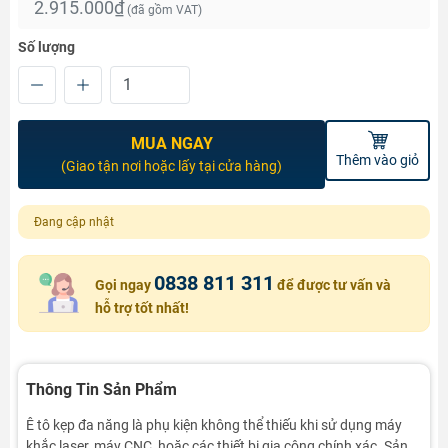
2.915.000₫
(đã gồm VAT)
Số lượng
MUA NGAY
Thêm vào giỏ
(Giao tận nơi hoặc lấy tại cửa hàng)
Đang cập nhật
0838 811 311
Gọi ngay
để được tư vấn và
hỗ trợ tốt nhất!
Thông Tin Sản Phẩm
Ê tô kẹp đa năng là phụ kiện không thể thiếu khi sử dụng máy
khắc laser, máy CNC, hoặc các thiết bị gia công chính xác. Sản