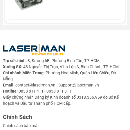
Thông số kỹ thuật
Vật liệu:
Hợp kim nhôm cao cấp
Trụ sở chính:
8, Đường 6B, Phường Bình Tân, TP. HCM
Kích thước tổng thể:
180 × 140 × 90 mm
Xưởng SX:
48 Nguyễn Thị Trọn, Vĩnh Lộc A, Bình Chánh, TP. HCM
Chi nhánh Miền Trung:
Phường Hòa Minh, Quận Liên Chiểu, Đà
Phạm vi kẹp tối đa:
120 × 120 mm
Nẵng.
Email:
contact@laserman.vn - Support@laserman.vn
Độ dày phôi hỗ trợ:
0 – 5 mm
Hotline:
0838 811 411 - 0838 811 311
Giấy chứng nhận Đăng ký Kinh doanh số 0318.366.969 do Sở Kế
Kích thước lắp đặt:
125 × 125 mm (lỗ bắt vít M6)
hoạch và Đầu tư Thành phố HCM cấp.
Kiểu trượt:
Đơn hướng vít me chính xác
Chính Sách
Trọng lượng:
1.9 kg
Chính sách bảo mật