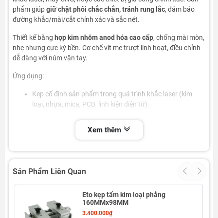
phẩm giúp
giữ chặt phôi chắc chắn, tránh rung lắc
, đảm bảo
đường khắc/mài/cắt chính xác và sắc nét.
Thiết kế bằng
hợp kim nhôm anod hóa cao cấp
, chống mài mòn,
nhẹ nhưng cực kỳ bền. Cơ chế vít me trượt linh hoạt, điều chỉnh
dễ dàng với núm vặn tay.
Ứng dụng:
Kẹp cố định sản phẩm trong quá trình khắc laser (kim
loại, nhựa, mica, PCB, linh kiện điện tử).
Dùng cho máy CNC mini, máy khắc laser Fiber, CO₂, UV.
Xem thêm
Thích hợp cho xưởng sản xuất, gia công cơ khí, điện tử,
quà tặng khắc laser.
Sản Phẩm Liên Quan
Eto kẹp tấm kim loại phẳng
160MMx98MM
3.400.000₫