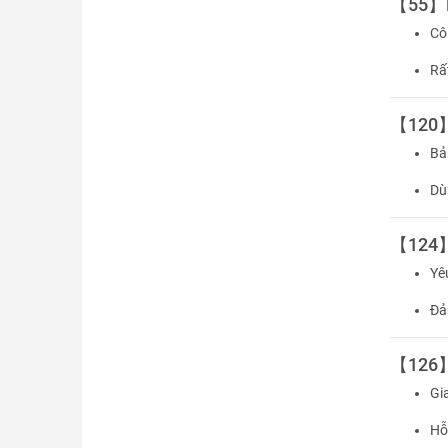
【55】Pr
Cô
Rấ
【120】E
B
Dù
【124】E
Yê
Đả
【126】M
Gi
Hỗ