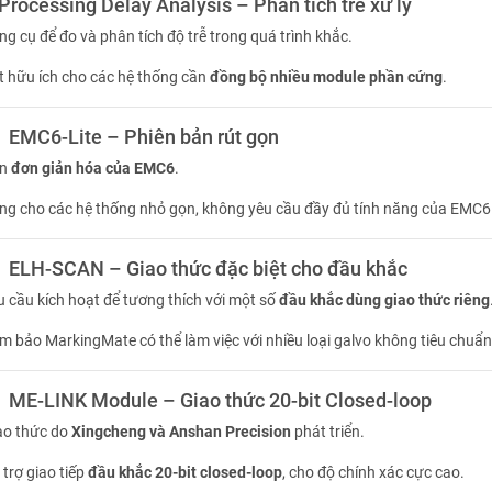
ocessing Delay Analysis – Phân tích trễ xử lý
ng cụ để đo và phân tích độ trễ trong quá trình khắc.
t hữu ích cho các hệ thống cần
đồng bộ nhiều module phần cứng
.
MC6-Lite – Phiên bản rút gọn
ản
đơn giản hóa của EMC6
.
ng cho các hệ thống nhỏ gọn, không yêu cầu đầy đủ tính năng của EMC6
LH-SCAN – Giao thức đặc biệt cho đầu khắc
u cầu kích hoạt để tương thích với một số
đầu khắc dùng giao thức riêng
m bảo MarkingMate có thể làm việc với nhiều loại galvo không tiêu chuẩn
E-LINK Module – Giao thức 20-bit Closed-loop
ao thức do
Xingcheng và Anshan Precision
phát triển.
 trợ giao tiếp
đầu khắc 20-bit closed-loop
, cho độ chính xác cực cao.