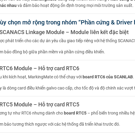
khác nhau
và đảm bảo hoạt động ổn định trong mọi môi trường sản xuất.
tùy chọn mở rộng trong nhóm “Phần cứng & Driver 
ANACS Linkage Module – Module liên kết đặc biệt
ợc phát triển cho các dự án yêu cầu giao tiếp riêng với hệ thống SCANAC
m bảo đồng bộ giữa phần mềm và phần cứng điều khiển.
C6 Module – Hỗ trợ card RTC6
u khi kích hoạt, MarkingMate có thể chạy với
board RTC6 của SCANLAB
.
y là dòng card điều khiển galvo cao cấp, cho tốc độ và độ chính xác vượt t
C5 Module – Hỗ trợ card RTC5
ơng tự như RTC6 nhưng dành cho
board RTC5
– phổ biến trong nhiều hệ
m bảo tương thích ngược với các hệ thống đã triển khai trước đó.