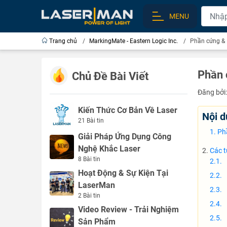
MENU
Trang chủ
/
MarkingMate - Eastern Logic Inc.
/
Phần cứng & 
Phần 
Chủ Đề Bài Viết
Đăng bởi
Kiến Thức Cơ Bản Về Laser
Nội d
21 Bài tin
Ph
Giải Pháp Ứng Dụng Công
Nghệ Khắc Laser
Các t
8 Bài tin
【
Hoạt Động & Sự Kiện Tại
LaserMan
2 Bài tin
【
Video Review - Trải Nghiệm
【
Sản Phẩm