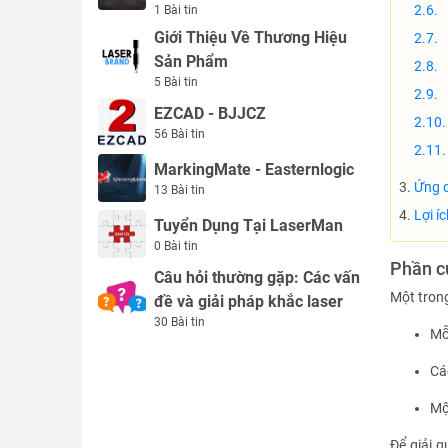
【
1 Bài tin
Giới Thiệu Về Thương Hiệu
【
Sản Phẩm
5 Bài tin
EZCAD - BJJCZ
56 Bài tin
MarkingMate - Easternlogic
Ứng d
13 Bài tin
Lợi í
Tuyển Dụng Tại LaserMan
0 Bài tin
Phần c
Câu hỏi thường gặp: Các vấn
Một trong
đề và giải pháp khắc laser
30 Bài tin
Mỗ
Cá
Mộ
Để giải q