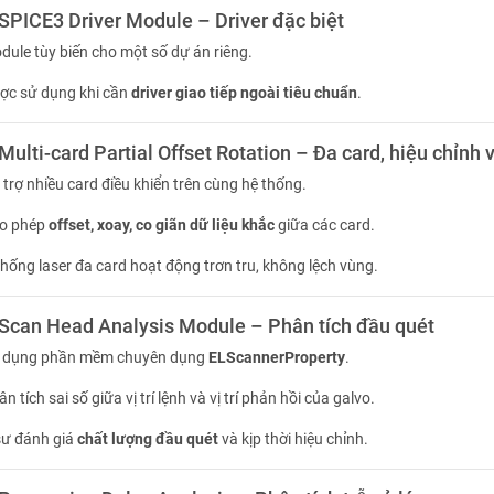
ICE3 Driver Module – Driver đặc biệt
dule tùy biến cho một số dự án riêng.
ợc sử dụng khi cần
driver giao tiếp ngoài tiêu chuẩn
.
ti-card Partial Offset Rotation – Đa card, hiệu chỉnh 
 trợ nhiều card điều khiển trên cùng hệ thống.
o phép
offset, xoay, co giãn dữ liệu khắc
giữa các card.
hống laser đa card hoạt động trơn tru, không lệch vùng.
an Head Analysis Module – Phân tích đầu quét
 dụng phần mềm chuyên dụng
ELScannerProperty
.
n tích sai số giữa vị trí lệnh và vị trí phản hồi của galvo.
sư đánh giá
chất lượng đầu quét
và kịp thời hiệu chỉnh.