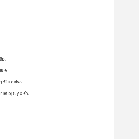
hấp.
dule.
g đầu galvo.
iết bị tùy biến.