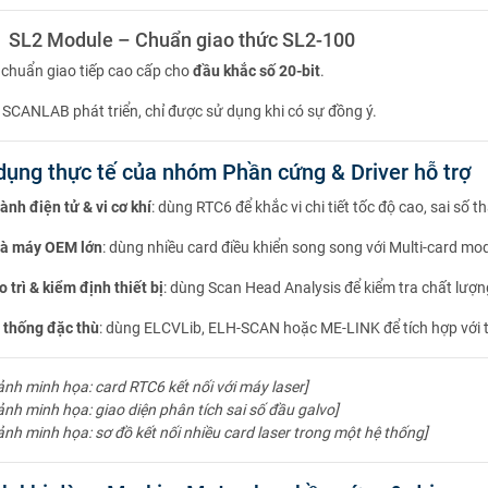
L2 Module – Chuẩn giao thức SL2-100
 chuẩn giao tiếp cao cấp cho
đầu khắc số 20-bit
.
 SCANLAB phát triển, chỉ được sử dụng khi có sự đồng ý.
dụng thực tế của nhóm Phần cứng & Driver hỗ trợ
ành điện tử & vi cơ khí
: dùng RTC6 để khắc vi chi tiết tốc độ cao, sai số t
à máy OEM lớn
: dùng nhiều card điều khiển song song với Multi-card mo
 trì & kiểm định thiết bị
: dùng Scan Head Analysis để kiểm tra chất lượn
 thống đặc thù
: dùng ELCVLib, ELH-SCAN hoặc ME-LINK để tích hợp với th
ảnh minh họa: card RTC6 kết nối với máy laser]
ảnh minh họa: giao diện phân tích sai số đầu galvo]
ảnh minh họa: sơ đồ kết nối nhiều card laser trong một hệ thống]