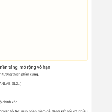
 nền tảng, mở rộng vô hạn
nh tương thích phần cứng
.
ANLAB, SL2…).
 chính xác.
river hỗ trợ
, giúp phần mềm
dễ dàng kết nối với nhiều