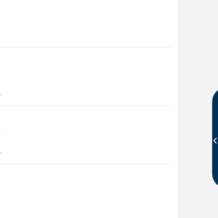
.
.
.