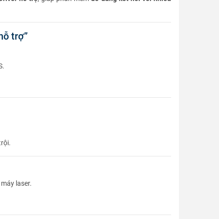
hỗ trợ”
S.
rội.
 máy laser.