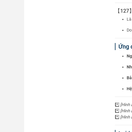
【127】S
Là
Do
Ứng 
Ng
Nh
Bảo
Hệ
*️⃣
[Hình 
*️⃣
[Hình 
*️⃣
[Hình 