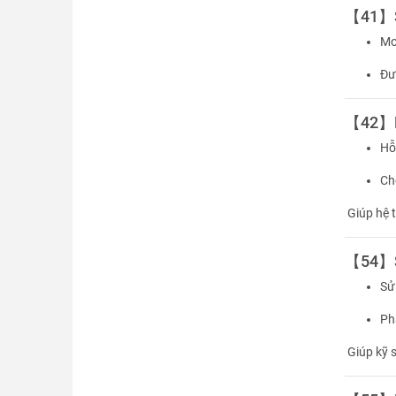
【41】SP
Mo
Đư
【42】Mul
Hỗ
Ch
Giúp hệ t
【54】Sc
Sử
Phâ
Giúp kỹ 