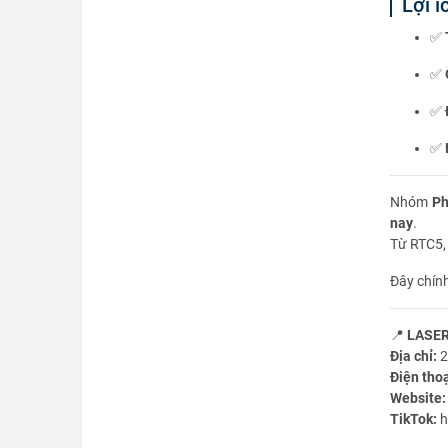
Lợi 
✅
✅
✅
✅
Nhóm
Ph
nay
.
Từ RTC5,
Đây chín
📍
LASER
Địa chỉ:
2
Điện thoạ
Website:
TikTok:
h