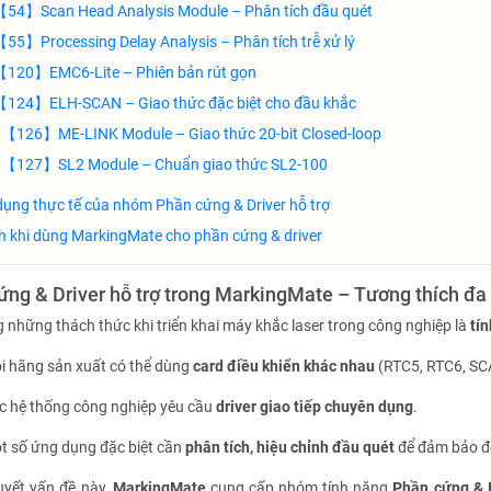
54】Scan Head Analysis Module – Phân tích đầu quét
55】Processing Delay Analysis – Phân tích trễ xử lý
【120】EMC6-Lite – Phiên bản rút gọn
【124】ELH-SCAN – Giao thức đặc biệt cho đầu khắc
【126】ME-LINK Module – Giao thức 20-bit Closed-loop
【127】SL2 Module – Chuẩn giao thức SL2-100
ụng thực tế của nhóm Phần cứng & Driver hỗ trợ
ch khi dùng MarkingMate cho phần cứng & driver
ứng & Driver hỗ trợ trong MarkingMate – Tương thích đa
 những thách thức khi triển khai máy khắc laser trong công nghiệp là
tí
i hãng sản xuất có thể dùng
card điều khiển khác nhau
(RTC5, RTC6, SC
c hệ thống công nghiệp yêu cầu
driver giao tiếp chuyên dụng
.
t số ứng dụng đặc biệt cần
phân tích, hiệu chỉnh đầu quét
để đảm bảo độ
uyết vấn đề này,
MarkingMate
cung cấp nhóm tính năng
Phần cứng & D