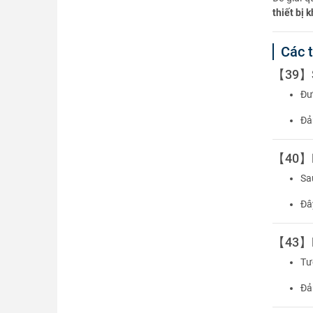
thiết bị 
Các 
【39】SC
Đư
Đả
【40】RT
Sa
Đâ
【43】RT
Tư
Đả