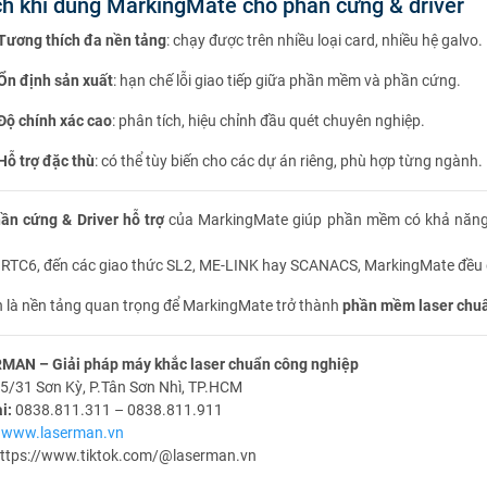
ích khi dùng MarkingMate cho phần cứng & driver
Tương thích đa nền tảng
: chạy được trên nhiều loại card, nhiều hệ galvo.
Ổn định sản xuất
: hạn chế lỗi giao tiếp giữa phần mềm và phần cứng.
Độ chính xác cao
: phân tích, hiệu chỉnh đầu quét chuyên nghiệp.
Hỗ trợ đặc thù
: có thể tùy biến cho các dự án riêng, phù hợp từng ngành.
ần cứng & Driver hỗ trợ
của MarkingMate giúp phần mềm có khả năn
 RTC6, đến các giao thức SL2, ME-LINK hay SCANACS, MarkingMate đề
h là nền tảng quan trọng để MarkingMate trở thành
phần mềm laser chuẩn
MAN – Giải pháp máy khắc laser chuẩn công nghiệp
5/31 Sơn Kỳ, P.Tân Sơn Nhì, TP.HCM
i:
0838.811.311 – 0838.811.911
www.laserman.vn
ttps://www.tiktok.com/@laserman.vn